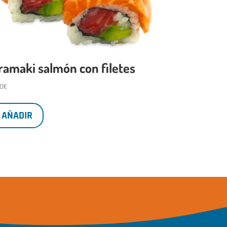
ramaki salmón con filetes
50
€
AÑADIR