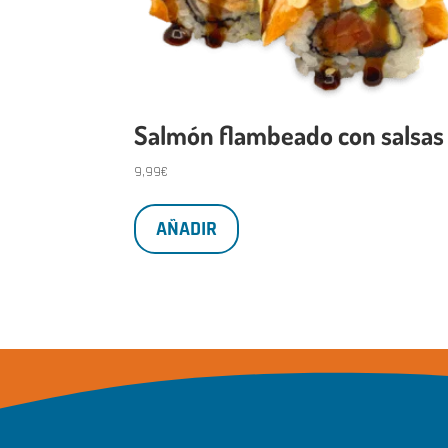
Salmón flambeado con salsas
9,99
€
AÑADIR