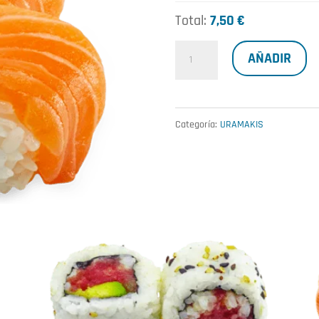
Total:
7,50 €
Roll
AÑADIR
cremoso
de
salmón
Categoría:
URAMAKIS
cantidad