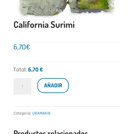
California Surimi
6,70
€
Total:
6,70 €
California
AÑADIR
Surimi
cantidad
Categoría:
URAMAKIS
Productos relacionados