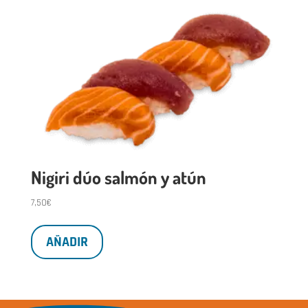
Nigiri dúo salmón y atún
7,50
€
AÑADIR