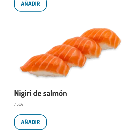
AÑADIR
Nigiri de salmón
7,50
€
AÑADIR