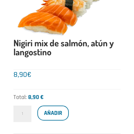
Nigiri mix de salmón, atún y
langostino
8,90
€
Total:
8,90 €
Nigiri
AÑADIR
mix
de