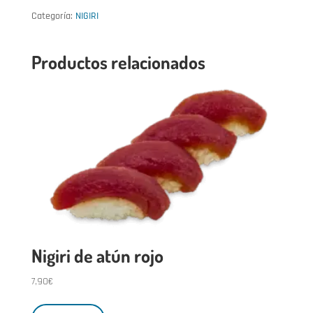
salmón,
Categoría:
NIGIRI
atún
Productos relacionados
y
langostino
cantidad
Nigiri de atún rojo
7,90
€