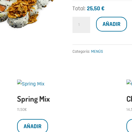
Total:
25,50 €
Menú
AÑADIR
Kenji
XL
cantidad
Categoría:
MENÚS
Spring Mix
C
11,50
€
14,
AÑADIR