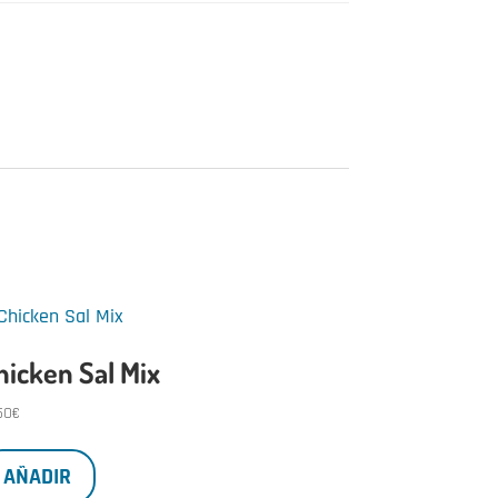
hicken Sal Mix
50
€
AÑADIR