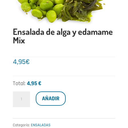
Ensalada de alga y edamame
Mix
4,95
€
Total:
4,95 €
Ensalada
AÑADIR
de
alga
y
Categoría:
ENSALADAS