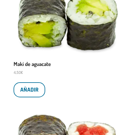
Maki de aguacate
4,50
€
AÑADIR