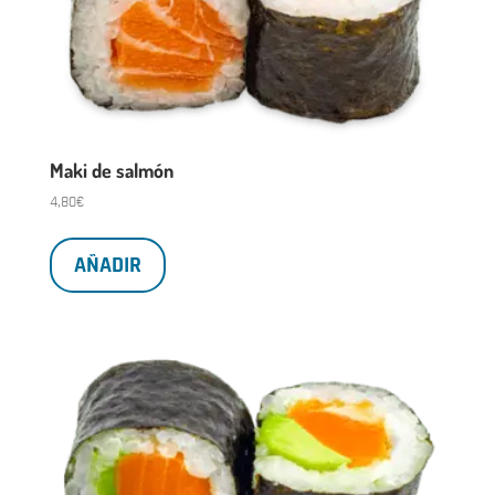
Maki de salmón
4,80
€
AÑADIR