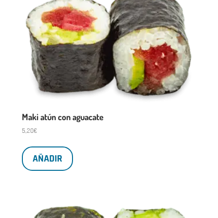
Maki atún con aguacate
5,20
€
AÑADIR