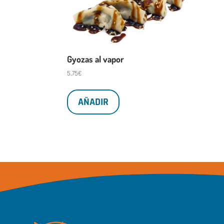
Gyozas al vapor
5,75
€
AÑADIR